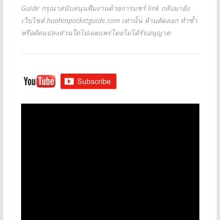
Guide กรุณาสนับสนุนทีมงานด้วยการแชร์ link กลับมายัง
เว็บไซต์ huahinpocketguide.com เท่านั้น ห้ามคัดลอก ทำซ้ำ
หรือดัดแปลงส่วนใดไปเผยแพร่โดยไม่ได้รับอนุญาต