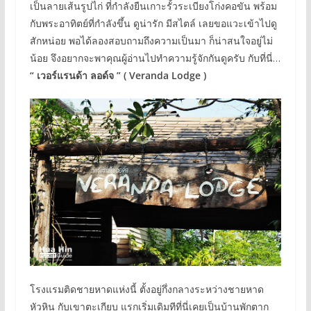
เป็นลายเส้นรูปไก่ ที่กำลังยืนเกาะรั้วระเบียงโก่งคอขัน พร้อม
กับพระอาทิตย์ที่กำลังขึ้น ดูน่ารัก มีสไตล์ เลยขอแวะเข้าไปดู
สักหน่อย พอได้ลองสอบถามถึงความเป็นมา ก็น่าสนใจอยู่ไม่
น้อย จึงอยากจะพาคุณผู้อ่านไปทำความรู้จักกันดูครับ กับที่นี่…
“ เวอร์แรนด้า ลอด์จ ” ( Veranda Lodge )
โรงแรมติดชายหาดแห่งนี้ ตั้งอยู่กึ่งกลางระหว่างชายหาด
หัวหิน กับเขาตะเกียบ แรกเริ่มเดิมทีที่นี่เคยเป็นบ้านพักตาก