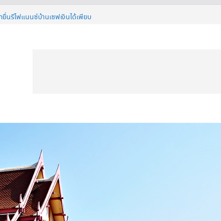
ีวี 50 นิ้ว ก่อนตัดสินใจซื้อ
กยื่นรีไฟแนนซ์บ้านเซฟเงินได้เพียบ
 ดียังไง ทำไมต้องมีติดบ้าน ?
่างไรให้เย็นฉ่ำแต่ยังประหยัดไฟ ?
TIVAL 2026