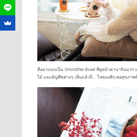
คือมาแบบเป็น Smoothie Bowl ที่ดูหน้าตาน่ากินมาก มา
ไม้ และธัญพืชต่างๆ เห็นแล้วก็… โหของดีๆ ต่อสุขภาพทั้