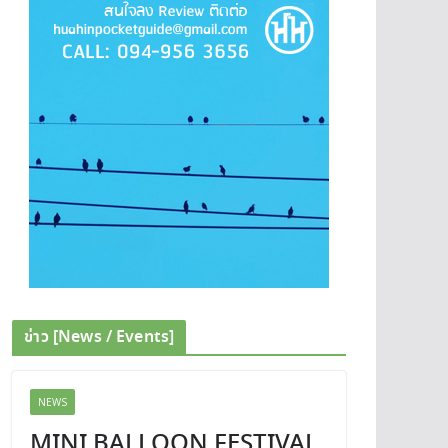
ข่าว [News / Events]
NEWS
MINI BALLOON FESTIVAL