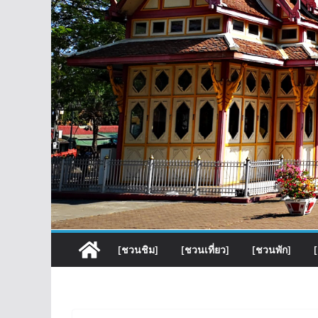
[ชวนชิม]
[ชวนเที่ยว]
[ชวนพัก]