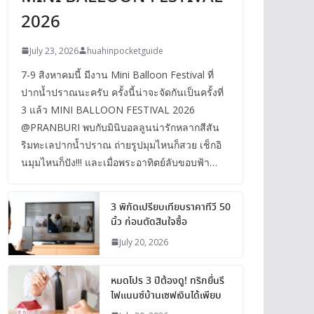
2026
July 23, 2026
huahinpocketguide
7-9 สิงหาคมนี้ มีงาน Mini Balloon Festival ที่
ปากน้ำปราณนะครับ ครั้งนี้น่าจะจัดกันเป็นครั้งที่
3 แล้ว MINI BALLOON FESTIVAL 2026
@PRANBURI พบกับมินิบอลลูนน่ารักหลากสีสัน
ริมทะเลปากน้ำปราณ ถ่ายรูปมุมไหนก็สวย เช็กอิ
นมุมไหนก็ปัง!!! และเมื่อพระอาทิตย์ลับขอบฟ้า…
3 พิกัดเปรียบเทียบราคาทีวี 50
นิ้ว ก่อนตัดสินใจซื้อ
July 20, 2026
หมดโปร 3 ปีต้องดู! ทริกยื่นรี
ไฟแนนซ์บ้านเซฟเงินได้เพียบ