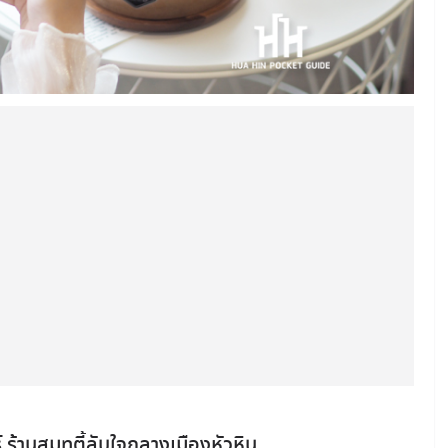
ร้านสมูทตี้ลับใจกลางเมืองหัวหิน