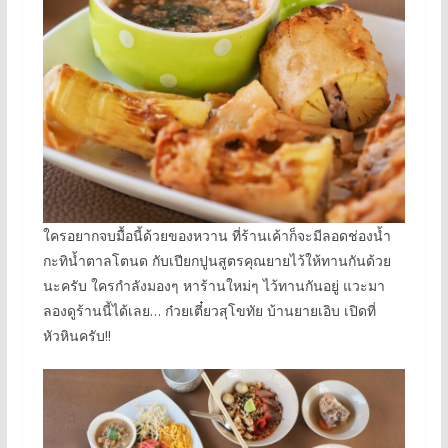
ใครอยากจบมื้อนี้ด้วยของหวาน ที่ร้านเค้าก็จะมีลอดช่องน้ำ
กะทิน้ำตาลโตนด กับเปียกปูนสูตรคุณยายไว้ให้ทานกันด้วย
นะครับ ใครกำลังมองๆ หาร้านใหม่ๆ ไว้ทานกันอยู่ แวะมา
ลองดูร้านนี้ได้เลย… ก๋วยเตี๋ยวสุโขทัย บ้านยายเอิบ เปิดที่
หัวหินครับ!!