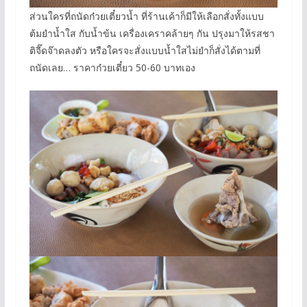
ส่วนใครที่ถนัดก๋วยเตี๋ยวน้ำ ที่ร้านเค้าก็มีให้เลือกสั่งทั้งแบบ
ต้มยำน้ำใส กับน้ำข้น เครื่องเคราคล้ายๆ กัน ปรุงมาให้รสชา
ติจี๊ดจ๊าดลงตัว หรือใครจะสั่งแบบน้ำใสไม่ยำก็สั่งได้ตามที่
ถนัดเลย… ราคาก๋วยเตี๋ยว 50-60 บาทเอง