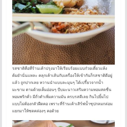
รสชาติคือที่ร้านเค้าปรุงมาให้เรียบร้อยแบบก๋วยเตี๋ยวแห้ง
ต้มยำนั่นแหละ คลุกเค้าเส้นกับเครื่องให้เข้ากันก็รสชาติดีอยู่
แล้ว ถูกปากเลย หวานนำแบบละมุนๆ ได้เปรี้ยวจากน้ำ
มะขาม ตามด้วยเค็มอ่อนๆ บีบมะนาวเสริมความหอมสดชื่น
หอมพริกคั่ว มีถั่วตำเพิ่มความมัน ครบรสดีเลย กินไปยิ้มไป
แบบไม่ต้องกลัวฝืดคอ เพราะที่ร้านเค้าเสิร์ฟน้ำซุปกลมกล่อม
แยกมาให้ซดคล่องๆ คอด้วย