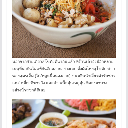
นอกจากก๋วยเตี๋ยวสุโขทัยที่น่ากินแล้ว ที่ร้านเค้ายังมีอีกหลาย
เมนูที่น่ากินไม่แพ้กันอีกหลายอย่างเลย ทั้งผัดไทยสุโขทัย ข้าว
ซอยสูตรเด็ด (ไก่/หมู/เนื้อน่องลาย) ขนมจีนนำเงี้ยวตำรับชาว
แพร่ หมี่กะทิชาววัง และข้าวเนื้อตุ๋น/หมูตุ๋น ที่ลองมาบาง
อย่างนี่รสชาติดีเลย