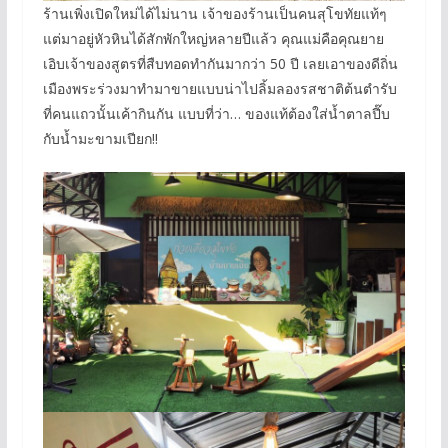
ร้านเพิ่งเปิดใหม่ได้ไม่นาน เจ้าของร้านเป็นคนสุโขทัยแท้ๆ
แต่มาอยู่หัวหินได้สักพักใหญ่หลายปีแล้ว คุณแม่คือคุณยาย
เอิบเจ้าของสูตรที่สืบทอดทำกันมากว่า 50 ปี เลยเอาของดีถิ่น
เมืองพระร่วงมาทำมาขายแบบน่าไปลิ้มลองรสชาติต้นตำรับ
ที่คนแถวนั้นเค้ากินกัน แบบที่ว่า… ของแท้ต้องใส่น้ำตาลปี๊บ
กับน้ำมะขามเปียก!!