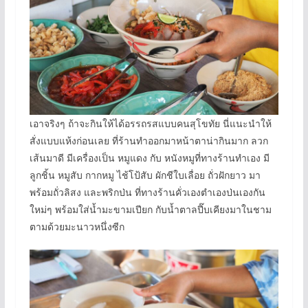
เอาจริงๆ ถ้าจะกินให้ได้อรรถรสแบบคนสุโขทัย นี่แนะนำให้
สั่งแบบแห้งก่อนเลย ที่ร้านทำออกมาหน้าตาน่ากินมาก ลวก
เส้นมาดี มีเครื่องเป็น หมูแดง กับ หนังหมูที่ทางร้านทำเอง มี
ลูกชิ้น หมูสับ กากหมู ไช้โป้สับ ผักชีใบเลื่อย ถั่วฝักยาว มา
พร้อมถั่วลิสง และพริกป่น ที่ทางร้านคั่วเองตำเองป่นเองกัน
ใหม่ๆ พร้อมใส่น้ำมะขามเปียก กับน้ำตาลปี๊บเคียงมาในชาม
ตามด้วยมะนาวหนึ่งซีก