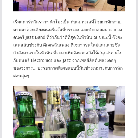
เริ่มสตาร์ทกันราวๆ ห้าโมงเย็น กับลมทะเลที่โชยมาทักทาย…
ตามมาด้วยเสียงดนตรีแจ๊สที่บรรเลง และขับกล่อมมาจากวง
ดนตรี Jazz Band ที่ว่ากันว่าดีที่สุดในหัวหิน ณ ขณะนี้ ซึ่งจะ
เล่นสลับช่วงกับ ดีเจเพลินเพลง ดีเจสาวรุ่นใหม่แสนสวยซึ่ง
กำลังมาแรงในหัวหิน ที่จะมาเพิ่มจังหวะสวิงให้สนุกสนานไป
กับดนตรี Electronics และ Jazz จากเพลย์ลิสต์เพลงเด็ดๆ
ของวงการ… บรรยากาศพิเศษแบบนี้มันช่างเหมาะกับการพัก
ผ่อนสุดๆ