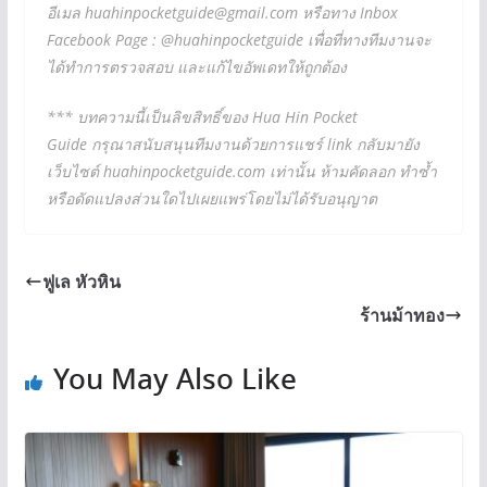
อีเมล
huahinpocketguide@gmail.com
หรือทาง Inbox
Facebook Page : @huahinpocketguide เพื่อที่ทางทีมงานจะ
ได้ทำการตรวจสอบ และแก้ไขอัพเดทให้ถูกต้อง
*** บทความนี้เป็นลิขสิทธิ์ของ Hua Hin Pocket
Guide กรุณาสนับสนุนทีมงานด้วยการแชร์ link กลับมายัง
เว็บไซต์ huahinpocketguide.com เท่านั้น ห้ามคัดลอก ทำซ้ำ
หรือดัดแปลงส่วนใดไปเผยแพร่โดยไม่ได้รับอนุญาต
ฟูเล หัวหิน
ร้านม้าทอง
You May Also Like