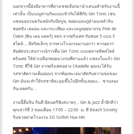
นอกจากนี้ยังมีอาหารที่ทางเชฟเลือกมานำเสนอสำหรับงานนี้
เท่านั้น เป็นเมนูทานกันแบบเข้ากันได้ดีกับ Gin Tonic เช่น
แซลมอนรมควันหมักกับบีทรูท, หอยแมลงภู่ดำอบเหล้าจิน
ซอสขิง เลมอน และกระเทียม และเมนูหอยนางรม Fine de
Claire (ฟิน เดอ แคลร์) สดๆ จากฝรั่งเศส กับซอส 5 แบบ 5
สไตล์…. มีทริคเล็กๆ จากทางโรงแรมมาบอกว่า หากอยาก
สัมผัสประสบการณ์การดื่ม Gin Tonic แบบคลาสสิคสไตล์
ฝรั่งเศส ให้นำเปลือกหอยนางรมที่ทานแล้ว แช่ลงในแก้ว Gin
Tonic ที่ใช้ Gin จากฝรั่งเศสอย่าง Citadelle คุณจะได้รับ
รสชาติความเค็มอ่อนๆ จากท้องทะเลมาตัดกับความขมของ
Gin มันจะทำให้รสชาติละมุนขึ้นไปอีกขั้นเลยนะ… ชวนลอง
กันเลยครับ…
งานนี้ดื่มจิน กินดี มีดนตรีฟังสบายๆ… Gin & Jazz ย้ำอีกทีว่า
ทุกเสาร์ที่ 3 ของเดือน 17:00 – 22:00 น. ที่ Beach Society
ริมชายหาดโรงแรม SO Sofitel Hua Hin