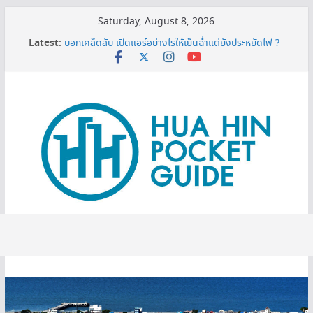
Skip
Saturday, August 8, 2026
to
เครื่องกรองน้ำเซนเซอร์ ดียังไง ทำไมต้องมีติดบ้าน ?
Latest:
content
บอกเคล็ดลับ เปิดแอร์อย่างไรให้เย็นฉ่ำแต่ยังประหยัดไฟ ?
MINI BALLOON FESTIVAL 2026
3 พิกัดเปรียบเทียบราคาทีวี 50 นิ้ว ก่อนตัดสินใจซื้อ
หมดโปร 3 ปีต้องดู! ทริกยื่นรีไฟแนนซ์บ้านเซฟเงินได้เพียบ