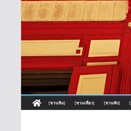
[ชวนชิม]
[ชวนเที่ยว]
[ชวนพัก]