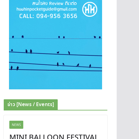
ข่าว [News / Events]
NEWS
MINI BALLOON FESTIVAL