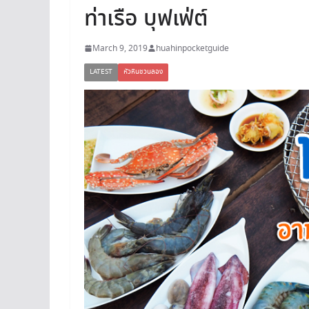
ท่าเรือ บุฟเฟ่ต์
March 9, 2019
huahinpocketguide
LATEST
หัวหินชวนลอง