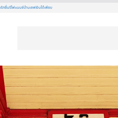
าทีวี 50 นิ้ว ก่อนตัดสินใจซื้อ
ริกยื่นรีไฟแนนซ์บ้านเซฟเงินได้เพียบ
ร์ ดียังไง ทำไมต้องมีติดบ้าน ?
อย่างไรให้เย็นฉ่ำแต่ยังประหยัดไฟ ?
STIVAL 2026