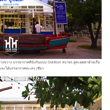
กว้างขวาง บรรยากาศดีนั่งกันแบบ Outdoor สบายๆ ดูสะดุดตาด้วยเรือ
๋ และได้บรรยากาศทะเลๆ เชียว