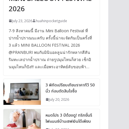
2026
July 23, 2026
huahinpocketguide
7-9 สิงหาคมนี้ มีงาน Mini Balloon Festival ที่
ปากน้ำปราณนะครับ ครั้งนี้น่าจะจัดกันเป็นครั้งที่
3 แล้ว MINI BALLOON FESTIVAL 2026
@PRANBURI พบกับมินิบอลลูนน่ารักหลากสีสัน
ริมทะเลปากน้ำปราณ ถ่ายรูปมุมไหนก็สวย เช็กอิ
นมุมไหนก็ปัง!!! และเมื่อพระอาทิตย์ลับขอบฟ้า…
3 พิกัดเปรียบเทียบราคาทีวี 50
นิ้ว ก่อนตัดสินใจซื้อ
July 20, 2026
หมดโปร 3 ปีต้องดู! ทริกยื่นรี
ไฟแนนซ์บ้านเซฟเงินได้เพียบ