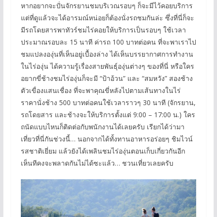
หากอยากจะปั่นจักรยานชมบริเวณรอบๆ ก็จะมีไว้คอยบริการ
แต่ที่ดูแล้วจะได้อารมณ์หน่อยก็ต้องนั่งรถชมกันล่ะ ซึ่งที่นี่ก็จะ
มีรถโดยสารพาทัวร์ชมไร่คอยให้บริการเป็นรอบๆ ใช้เวลา
ประมาณรอบละ 15 นาที ค่ารถ 100 บาทต่อคน ที่จะพาเราไป
ชมแปลงองุ่นที่เห็นอยู่เบื้องล่าง ได้เห็นบรรยากาศการทำงาน
ในไร่องุ่น ได้ความรู้เรื่องสายพันธุ์องุ่นต่างๆ ของที่นี่ หรือใคร
อยากขี่ช้างชมไร่องุ่นก็จะมี “ป้าอ้วน” และ “สมหวัง” สองช้าง
ตัวเขื่องแสนเชื่อง ที่จะพาคุณขี่หลังไปตามเส้นทางในไร่
ราคานั่งช้าง 500 บาทต่อคนใช้เวลาราวๆ 30 นาที (จักรยาน,
รถโดยสาร และช้างจะให้บริการตั้งแต่ 9:00 – 17:00 น.) ใคร
ถนัดแบบไหนก็ติดต่อกับพนักงานได้เลยครับ เรียกได้ว่ามา
เที่ยวที่นี่กันช่วงนี้… นอกจากได้ทั้งทานอาหารอร่อยๆ ชิมไวน์
รสชาติเยี่ยม แล้วยังได้เพลินชมไร่องุ่นตอนเก็บเกี่ยวกันอีก
เห็นทีคงจะพลาดกันไม่ได้ซะแล้ว… ชวนเที่ยวเลยครับ