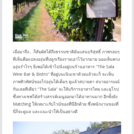
เมื่อมาถึง… ก็สัมผัสได้ถึงธรรมชาติอันแสนบริสุทธิ์ ภาพรอบๆ
ที่เห็นคือแปลงองุ่นที่ปลูกเรียงรายเอาไว้มากมาย มองเห็นพวง
องุ่นรำไรๆ ยิ่งพอได้เข้าไปนั่งอยู่บนร้านอาหาร “The Sala
Wine Bar & Bistro” ที่อยู่บนเนินเขาด้วยแล้วละก็ จะเห็น
ภาพทิวทัศน์ของไร่องุ่นได้เต็มๆ ดูแล้วสบายตา สบายอารมณ์
กันเลยทีเดียว “The Sala” จะให้บริการอาหารไทย และยุโรป
ซึ่งทางเชฟได้สร้างสรรค์เมนูออกมาได้น่าทานมาก อีกทั้งยัง
Matching ให้เหมาะกับไวน์ของที่นี่อีกด้วย ซึ่งพนักงานของที่
นี่ก็จะดูแล และแนะนำให้เป็นอย่างดี