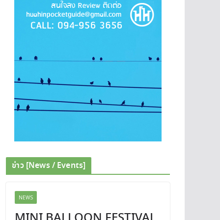
ข่าว [News / Events]
NEWS
MINI BALLOON FESTIVAL