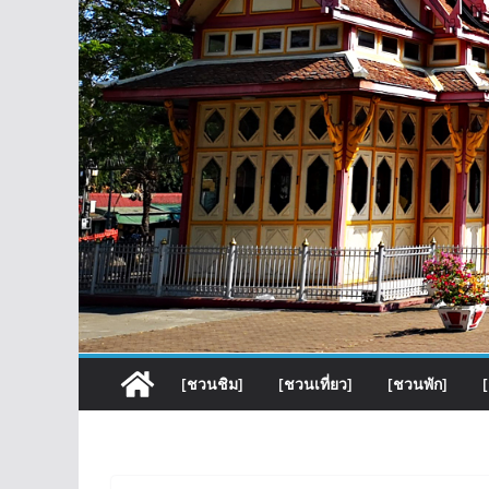
[ชวนชิม]
[ชวนเที่ยว]
[ชวนพัก]