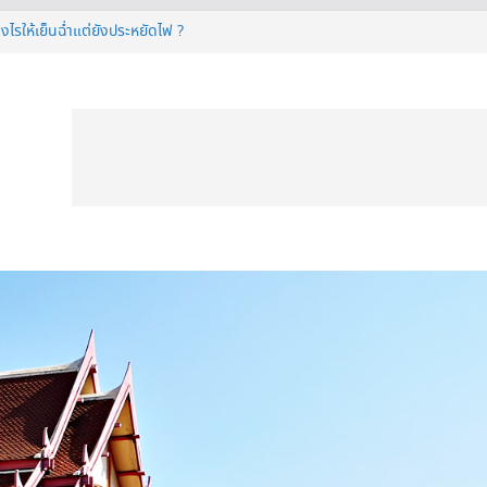
ียังไง ทำไมต้องมีติดบ้าน ?
งไรให้เย็นฉ่ำแต่ยังประหยัดไฟ ?
IVAL 2026
ี 50 นิ้ว ก่อนตัดสินใจซื้อ
ื่นรีไฟแนนซ์บ้านเซฟเงินได้เพียบ