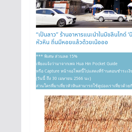
“เป็นลาว” ร้านอาหารแนะนำในมิชลินไกด์ ‘บิ
หัวหิน ถิ่นมีหอยแล้วด้วยเน้อออ
*** พิเศษ ส่วนลด 15%
เพียงแจ้งว่ามาจากเพจ Hua Hin Pocket Guide
หรือ Capture หน้าจอโพสนี้ไปแสดงที่ร้านตอนชำระเงิ
(วันนี้ ถึง 30 เมษายน 2566 นะ)
ส่วนใครที่มาเที่ยวหัวหินสามารถใช้คูปองเราเที่ยวด้วยกั