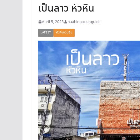
เป็นลาว หัวหิน
April 5, 2023
huahinpocketguide
LATEST
หัวหินชวนชิม