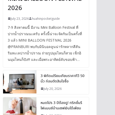
2026
July 23, 2026
huahinpocketguide
7-9 สิงหาคมนี้ มีงาน Mini Balloon Festival ที่
ปากน้ำปราณนะครับ ครั้งนี้น่าจะจัดกันเป็นครั้งที่
3 แล้ว MINI BALLOON FESTIVAL 2026
@PRANBURI พบกับมินิบอลลูนน่ารักหลากสีสัน
ริมทะเลปากน้ำปราณ ถ่ายรูปมุมไหนก็สวย เช็กอิ
นมุมไหนก็ปัง!!! และเมื่อพระอาทิตย์ลับขอบฟ้า…
3 พิกัดเปรียบเทียบราคาทีวี 50
นิ้ว ก่อนตัดสินใจซื้อ
July 20, 2026
หมดโปร 3 ปีต้องดู! ทริกยื่นรี
ไฟแนนซ์บ้านเซฟเงินได้เพียบ