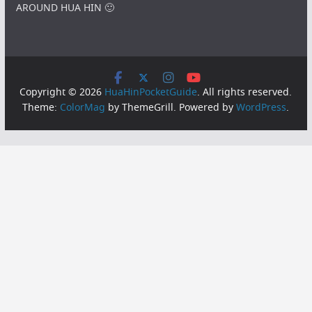
AROUND HUA HIN 🙂
Copyright © 2026
HuaHinPocketGuide
. All rights reserved.
Theme:
ColorMag
by ThemeGrill. Powered by
WordPress
.