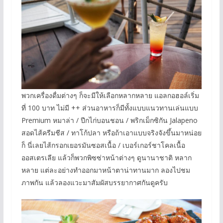
พวกเครื่องดื่มต่างๆ ก็จะมีให้เลือกหลากหลาย แอลกอฮอล์เริ่ม
ที่ 100 บาท ไม่มี ++ ส่วนอาหารก็มีทั้งแบบแนวทานเล่นแบบ
Premium หมาล่า / ปีกไก่บอนชอน / พริกเม็กซิกัน Jalapeno
สอดไส้ครีมชีส / ทาโก้ปลา หรือถ้าเอาแบบจริงจังขึ้นมาหน่อย
ก็ นี่เลยไส้กรอกเยอรมันซอสเนื้อ / เบอร์เกอร์ชาโคลเนื้อ
ออสเตรเลีย แล้วก็พวกพิซซ่าหน้าต่างๆ ดูนานาชาติ หลาก
หลาย แต่ละอย่างทำออกมาหน้าตาน่าทานมาก ลองไปชม
ภาพกัน แล้วลองแวะมาสัมผัสบรรยากาศกันดูครับ