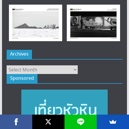
Archives
Archives
Sponsored