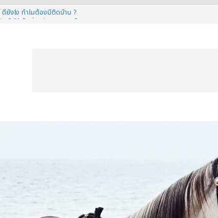
 ดียังไง ทำไมต้องมีติดบ้าน ?
่างไรให้เย็นฉ่ำแต่ยังประหยัดไฟ ?
TIVAL 2026
ีวี 50 นิ้ว ก่อนตัดสินใจซื้อ
กยื่นรีไฟแนนซ์บ้านเซฟเงินได้เพียบ