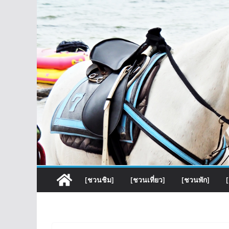
[ชวนชิม]
[ชวนเที่ยว]
[ชวนพัก]