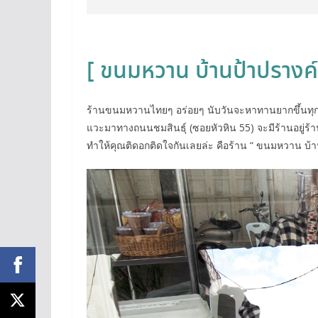
[ ขนมหวาน บ้านป้าปรางค์ 
ร้านขนมหวานไทยๆ อร่อยๆ นับวันจะหาทานยากขึ้นทุกที 
แวะมาทางถนนชมสินธุ์ (ซอยหัวหิน 55) จะมีร้านอยู่ร้
ทำให้คุณติดอกติดใจ
กันเลยล่ะ คือร้าน “ ขนมหวาน บ้า