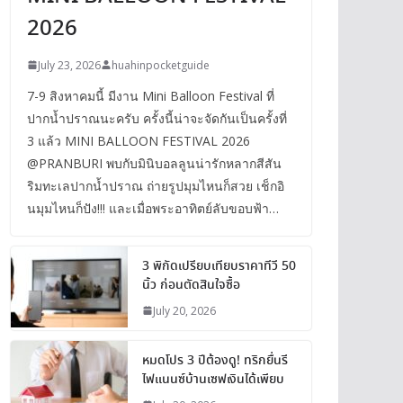
2026
July 23, 2026
huahinpocketguide
7-9 สิงหาคมนี้ มีงาน Mini Balloon Festival ที่
ปากน้ำปราณนะครับ ครั้งนี้น่าจะจัดกันเป็นครั้งที่
3 แล้ว MINI BALLOON FESTIVAL 2026
@PRANBURI พบกับมินิบอลลูนน่ารักหลากสีสัน
ริมทะเลปากน้ำปราณ ถ่ายรูปมุมไหนก็สวย เช็กอิ
นมุมไหนก็ปัง!!! และเมื่อพระอาทิตย์ลับขอบฟ้า…
3 พิกัดเปรียบเทียบราคาทีวี 50
นิ้ว ก่อนตัดสินใจซื้อ
July 20, 2026
หมดโปร 3 ปีต้องดู! ทริกยื่นรี
ไฟแนนซ์บ้านเซฟเงินได้เพียบ