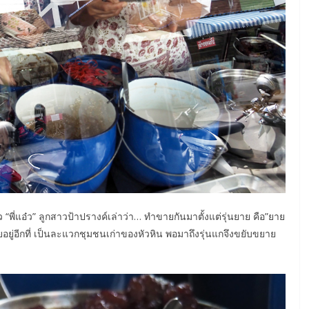
ว “พี่แอ๋ว” ลูกสาวป้าปรางค์เล่าว่า… ทำขายกันมาตั้งแต่รุ่นยาย คือ”ยาย
ขายอยู่อีกที่ เป็นละแวกชุมชนเก่าของหัวหิน พอมาถึงรุ่นแกจึงขยับขยาย