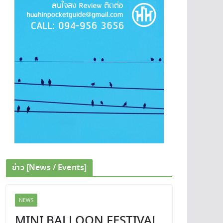
ข่าว [News / Events]
NEWS
MINI BALLOON FESTIVAL