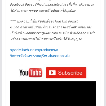
Facebook Page : @huahinpocketguide เพื่อที่ทางทีมงานจะ
ได้ทำการตรวจสอบ และแก้ไขอัพเดทให้ถูกต้อง
*** บทความนี้เป็นลิขสิทธิ์ของ Hua Hin Pocket
Guide กรุณาสนับสนุนทีมงานด้วยการแชร์ link กลับมายัง
เว็บไซต์ huahinpocketguide.com เท่านั้น ห้ามคัดลอก ทำซ้ำ
หรือดัดแปลงส่วนใดไปเผยแพร่โดยไม่ได้รับอนุญาต
#poolvilla
#huahin
#pranburi
#พูล
วิลล่า
#หัวหิน
#ปราณบุรี
#Cabanapoolvilla