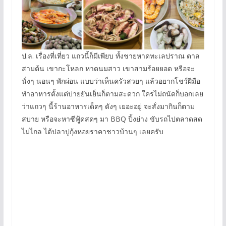
ป.ล. เรื่องที่เที่ยว แถวนี้ก็มีเพียบ ทั้งชายหาดทะเลปราณ ตาล
สามต้น เขากะโหลก หาดนมสาว เขาสามร้อยยอด หรือจะ
นั่งๆ นอนๆ พักผ่อน แบบว่าเห็นครัวสวยๆ แล้วอยากโชว์ฝีมือ
ทำอาหารตั้งแต่บ่ายยันเย็นก็ตามสะดวก ใครไม่ถนัดก็บอกเลย
ว่าแถวๆ นี้ร้านอาหารเด็ดๆ ดังๆ เยอะอยู่ จะสั่งมากินก็ตาม
สบาย หรือจะหาซีฟู้ดสดๆ มา BBQ ปิ้งย่าง ขับรถไปตลาดสด
ไม่ไกล ได้ปลาปูกุ้งหอยราคาชาวบ้านๆ เลยครับ