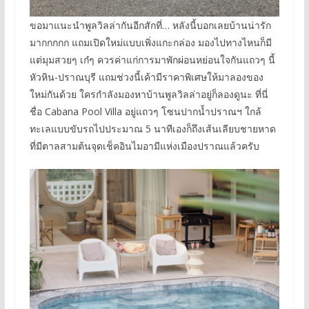
ขอมาแนะนำพูลวิลล่ากันอีกสักที่… หลังนี้บอกเลยบ้านน่ารัก
มากกกกก แถมเปิดใหม่แบบเพิ่งแกะกล่อง มองไปทางไหนก็มี
แต่มุมสวยๆ เก๋ๆ ควรค่าแก่การมาพักผ่อนหย่อนใจกันแถวๆ นี้
หัวหิน-ปราณบุรี แถมช่วงนี้เค้ามีราคาพิเศษให้มาลองของ
ใหม่กันด้วย ใครกำลังมองหาบ้านพูลวิลล่าอยู่ก็ลองดูนะ ที่นี่
ชื่อ Cabana Pool Villa อยู่แถวๆ โซนปากน้ำปราณฯ ใกล้
ทะเลแบบขับรถไปประมาณ 5 นาทีเองก็ถึงเส้นเลียบชายหาด
ที่มีตาลสามต้นจุดเช็คอินไมอามีแห่งเมืองปราณแล้วครับ