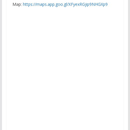
Map:
https://maps.app.goo.gl/XFyexRGjip9NHGXp9