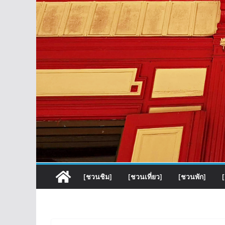
[ชวนชิม]
[ชวนเที่ยว]
[ชวนพัก]