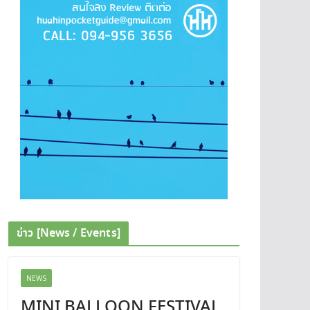
ข่าว [News / Events]
NEWS
MINI BALLOON FESTIVAL