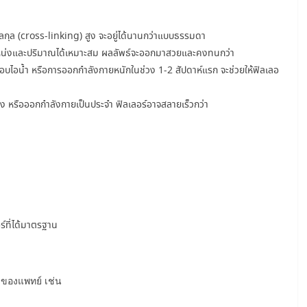
เลกุล (cross-linking) สูง จะอยู่ได้นานกว่าแบบธรรมดา
หน่งและปริมาณได้เหมาะสม ผลลัพธ์จะออกมาสวยและคงทนกว่า
า อบไอน้ำ หรือการออกกำลังกายหนักในช่วง 1-2 สัปดาห์แรก จะช่วยให้ฟิลเลอ
ง หรือออกกำลังกายเป็นประจำ ฟิลเลอร์อาจสลายเร็วกว่า
์ที่ได้มาตรฐาน
นำของแพทย์ เช่น