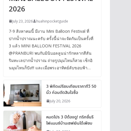
2026
July 23, 2026
huahinpocketguide
7-9 สิงหาคมนี้ มีงาน Mini Balloon Festival ที่
ปากน้ำปราณนะครับ ครั้งนี้น่าจะจัดกันเป็นครั้งที่
3 แล้ว MINI BALLOON FESTIVAL 2026
@PRANBURI พบกับมินิบอลลูนน่ารักหลากสีสัน
ริมทะเลปากน้ำปราณ ถ่ายรูปมุมไหนก็สวย เช็กอิ
นมุมไหนก็ปัง!!! และเมื่อพระอาทิตย์ลับขอบฟ้า…
3 พิกัดเปรียบเทียบราคาทีวี 50
นิ้ว ก่อนตัดสินใจซื้อ
July 20, 2026
หมดโปร 3 ปีต้องดู! ทริกยื่นรี
ไฟแนนซ์บ้านเซฟเงินได้เพียบ