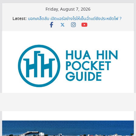
Skip
Friday, August 7, 2026
to
Latest:
บอกเคล็ดลับ เปิดแอร์อย่างไรให้เย็นฉ่ำแต่ยังประหยัดไฟ ?
content
MINI BALLOON FESTIVAL 2026
3 พิกัดเปรียบเทียบราคาทีวี 50 นิ้ว ก่อนตัดสินใจซื้อ
หมดโปร 3 ปีต้องดู! ทริกยื่นรีไฟแนนซ์บ้านเซฟเงินได้เพียบ
เครื่องกรองน้ำเซนเซอร์ ดียังไง ทำไมต้องมีติดบ้าน ?