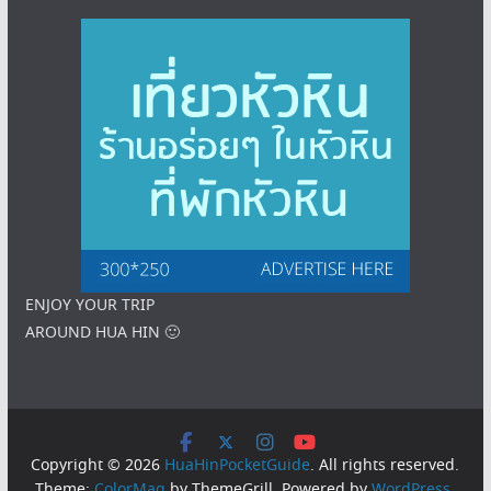
ENJOY YOUR TRIP
AROUND HUA HIN 🙂
Copyright © 2026
HuaHinPocketGuide
. All rights reserved.
Theme:
ColorMag
by ThemeGrill. Powered by
WordPress
.