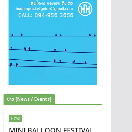
ข่าว [News / Events]
NEWS
MINI BALLOON FESTIVAL