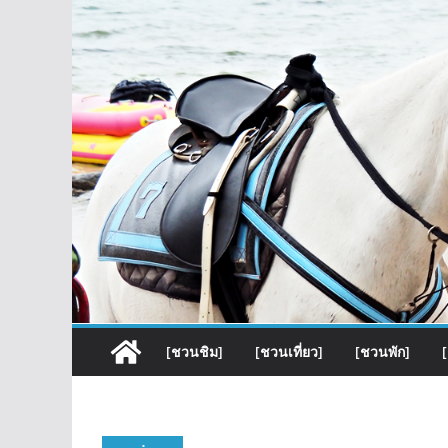
[ชวนชิม]
[ชวนเที่ยว]
[ชวนพัก]