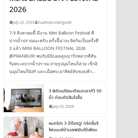
2026
July 23, 2026
huahinpocketguide
7-9 สิงหาคมนี้ มีงาน Mini Balloon Festival ที่
ปากน้ำปราณนะครับ ครั้งนี้น่าจะจัดกันเป็นครั้งที่
3 แล้ว MINI BALLOON FESTIVAL 2026
@PRANBURI พบกับมินิบอลลูนน่ารักหลากสีสัน
ริมทะเลปากน้ำปราณ ถ่ายรูปมุมไหนก็สวย เช็กอิ
นมุมไหนก็ปัง!!! และเมื่อพระอาทิตย์ลับขอบฟ้า…
3 พิกัดเปรียบเทียบราคาทีวี 50
นิ้ว ก่อนตัดสินใจซื้อ
July 20, 2026
หมดโปร 3 ปีต้องดู! ทริกยื่นรี
ไฟแนนซ์บ้านเซฟเงินได้เพียบ