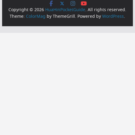
Copyright © 2026
HuaHinPocketGuide
. All rights reserved.
Theme:
ColorMag
by ThemeGrill. Powered by
WordPress
.