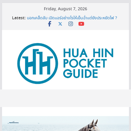
Skip
Friday, August 7, 2026
to
Latest:
บอกเคล็ดลับ เปิดแอร์อย่างไรให้เย็นฉ่ำแต่ยังประหยัดไฟ ?
content
MINI BALLOON FESTIVAL 2026
3 พิกัดเปรียบเทียบราคาทีวี 50 นิ้ว ก่อนตัดสินใจซื้อ
หมดโปร 3 ปีต้องดู! ทริกยื่นรีไฟแนนซ์บ้านเซฟเงินได้เพียบ
เครื่องกรองน้ำเซนเซอร์ ดียังไง ทำไมต้องมีติดบ้าน ?